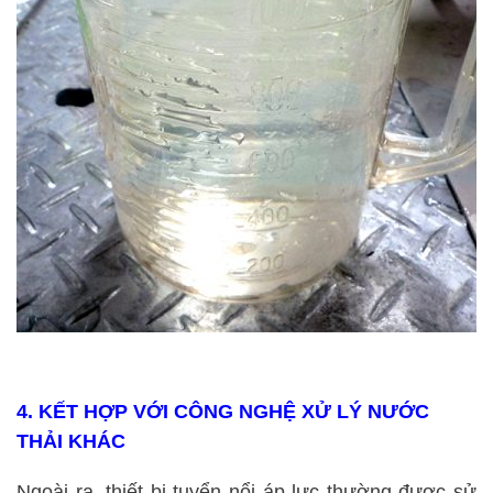
4. KẾT HỢP VỚI CÔNG NGHỆ XỬ LÝ NƯỚC
THẢI KHÁC
Ngoài ra, thiết bị tuyển nổi áp lực thường được sử