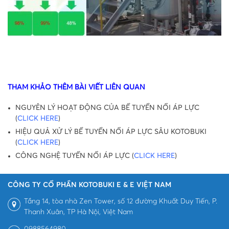
THAM KHẢO THÊM BÀI VIẾT LIÊN QUAN
NGUYÊN LÝ HOẠT ĐỘNG CỦA BỂ TUYỂN NỔI ÁP LỰC
(
CLICK HERE
)
HIỆU QUẢ XỬ LÝ BỂ TUYỂN NỔI ÁP LỰC SÂU KOTOBUKI
(
CLICK HERE
)
CÔNG NGHỆ TUYỂN NỔI ÁP LỰC (
CLICK HERE
)
CÔNG TY CỔ PHẦN KOTOBUKI E & E VIỆT NAM
Tầng 14, tòa nhà Zen Tower, số 12 đường Khuất Duy Tiến, P.
Thanh Xuân, TP Hà Nội, Việt Nam