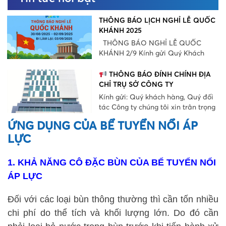
THÔNG BÁO LỊCH NGHỈ LỄ QUỐC
KHÁNH 2025
THÔNG BÁO NGHỈ LỄ QUỐC
KHÁNH 2/9 Kính gửi Quý Khách
hàng và Quý [...]
THÔNG BÁO ĐÍNH CHÍNH ĐỊA
CHỈ TRỤ SỞ CÔNG TY
Kính gửi: Quý khách hàng, Quý đối
tác Công ty chúng tôi xin trân trọng
[...]
ỨNG DỤNG CỦA BỂ TUYỂN NỔI ÁP
LỰC
1. KHẢ NĂNG CÔ ĐẶC BÙN CỦA BỂ TUYỂN NỔI
ÁP LỰC
Đối với các loại bùn thông thường thì cần tốn nhiều
chi phí do thể tích và khối lượng lớn. Do đó cần