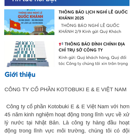
THÔNG BÁO LỊCH NGHỈ LỄ QUỐC
KHÁNH 2025
THÔNG BÁO NGHỈ LỄ QUỐC
KHÁNH 2/9 Kính gửi Quý Khách
hàng và Quý [...]
THÔNG BÁO ĐÍNH CHÍNH ĐỊA
CHỈ TRỤ SỞ CÔNG TY
Kính gửi: Quý khách hàng, Quý đối
tác Công ty chúng tôi xin trân trọng
[...]
Giới thiệu
CÔNG TY CỔ PHẦN KOTOBUKI E & E VIỆT NAM
Công ty cổ phần Kotobuki E & E Việt Nam với hơn
45 năm kinh nghiệm hoạt động trong lĩnh vực về xử
lý nước tại Nhật Bản. Là công ty hàng đầu hoạt
động trong lĩnh vực môi trường, chúng tôi có đội