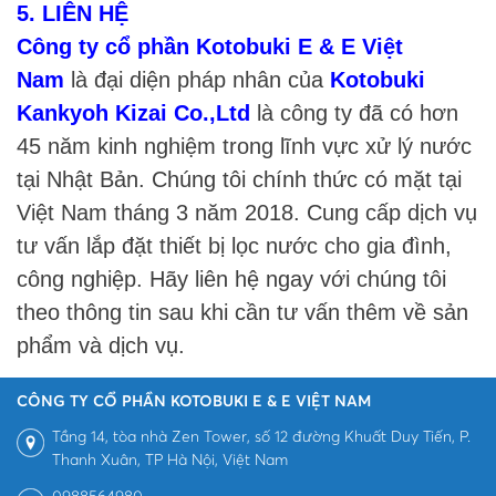
5. LIÊN HỆ
Công ty cổ phần Kotobuki E & E Việt
Nam
là đại diện pháp nhân của
Kotobuki
Kankyoh Kizai Co.,Ltd
là công ty đã có hơn
45 năm kinh nghiệm trong lĩnh vực xử lý nước
tại Nhật Bản. Chúng tôi chính thức có mặt tại
Việt Nam tháng 3 năm 2018. Cung cấp dịch vụ
tư vấn lắp đặt thiết bị lọc nước cho gia đình,
công nghiệp. Hãy liên hệ ngay với chúng tôi
theo thông tin sau khi cần tư vấn thêm về sản
phẩm và dịch vụ.
CÔNG TY CỔ PHẦN KOTOBUKI E & E VIỆT NAM
Tầng 14, tòa nhà Zen Tower, số 12 đường Khuất Duy Tiến, P.
Thanh Xuân, TP Hà Nội, Việt Nam