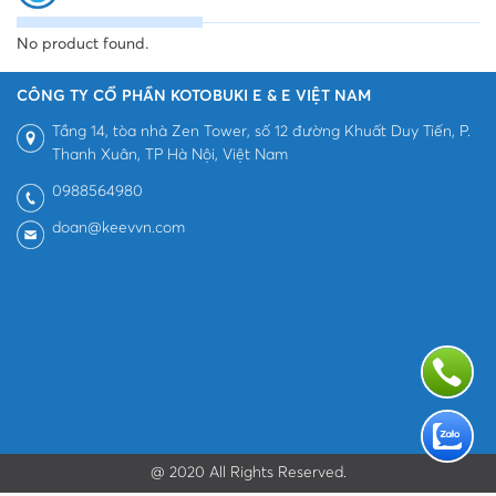
No product found.
CÔNG TY CỔ PHẦN KOTOBUKI E & E VIỆT NAM
Tầng 14, tòa nhà Zen Tower, số 12 đường Khuất Duy Tiến, P.
Thanh Xuân, TP Hà Nội, Việt Nam
0988564980
doan@keevvn.com
@ 2020 All Rights Reserved.