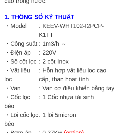
cao trong nước.
1. THÔNG SỐ KỸ THUẬT
・Model
: KEEV-WHT102-I2PCP-
K1TT
・Công suất
: 1m3/h ～
・Điện áp
: 220V
・Số cột lọc
: 2 cột Inox
・Vật liệu
: Hỗn hợp vật liệu lọc cao
lọc
cấp, than hoạt tính
・Van
: Van cơ điều khiển bằng tay
・Cốc lọc
: 1 Cốc nhựa tái sinh
béo
・Lõi cốc lọc
: 1 lõi 5micron
béo
・Bơm áp
: 0.37Kw
(option)