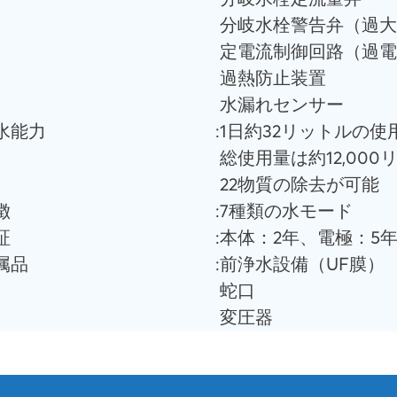
分岐水栓警告弁（過大
定電流制御回路（過電
過熱防止装置
水漏れセンサー
浄水能力
:
1日約32リットルの使
総使用量は約12,000
22物質の除去が可能
徴
:
7種類の水モード
証
:
本体：2年、電極：5
付属品
:
前浄水設備（UF膜）
蛇口
変圧器