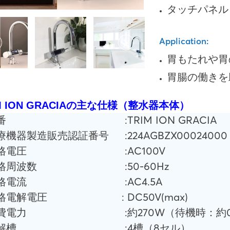
タッチパネル
Application:
胃もたれや胃
胃腸の働きを
IM ION GRACIAの主な仕様（整水器本体）
番
:
TRIM ION GRACIA
医療機器製造販売認証番号
:
224AGBZX00024000
定格電圧
:
AC100V
定格周波数
:
50-60Hz
定格電流
:
AC4.5A
定格電解電圧
:
DC50V(max)
消費電力
:
約270W（待機時：約0
電解槽
:
4槽（8セル）