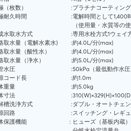
電極（枚数）
:
プラチナコーティング
電極耐久時間
:
電解時間として1,400
（使用量・水質等の使
生成水取水方式
:
専用水栓方式1ウェイ
定格取水量（電解水素水)
:
約4.0L/分(max)
定格取水量（酸性水）
:
約4.0L/分(max)
定格取水量（浄水）
:
約5.0L/分(max)
配管水圧
:
50kPa（最低動作水圧
電源コード長
:
約1.0m
本体重量
:
約5.0kg
本体寸法
:
310(W)×329(H)×100(
電解槽洗浄方式
:
ダブル・オートチェン
電源回路
:
スイッチング・レギュ
本体保護機能
:
ヒューズ（基板内蔵）
分岐水栓定流量弁