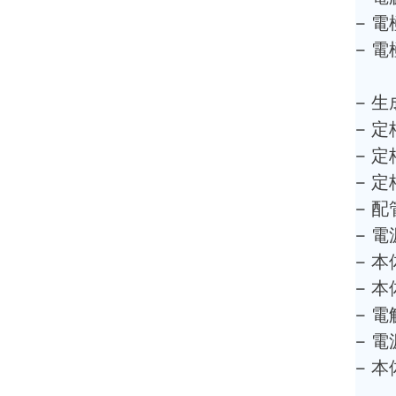
– 
– 
– 
– 
– 
– 
– 
– 
– 
– 
– 
– 
– 