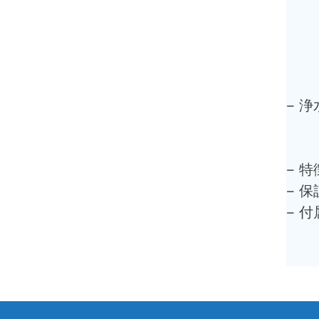
– 
– 特
– 保
– 