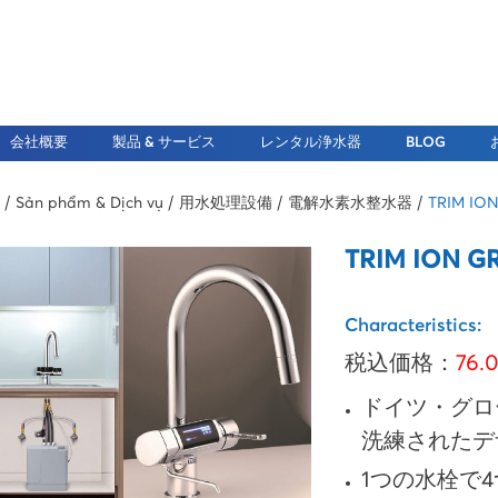
会社概要
製品 & サービス
レンタル浄水器
BLOG
Sản phẩm & Dịch vụ
用水処理設備
電解水素水整水器
TRIM IO
TRIM ION G
Characteristics:
税込価格：
76.
ドイツ・グロ
洗練されたデ
1つの水栓で