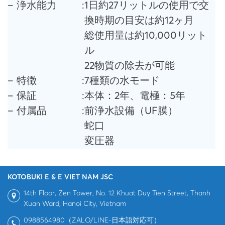
– 浄水能力
:
1日約27リットルの使用で交
換時期の目安は約12ヶ月
総使用量は約10,000リット
ル
22物質の除去が可能
– 特徴
:
7種類の水モード
– 保証
:
本体：2年、電極：5年
– 付属品
:
前浄水設備（UF膜）
蛇口
変圧器
KOTOBUKI E & E VIET NAM JSC
14th Floor, Zen Tower, No. 12 Khuat Duy Tien Street, Thanh
Xuan Ward, Hanoi City, Vietnam
0988564980（ZALO/LINE-日本語対応可）