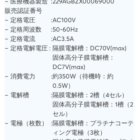
– 医療機器製造
:
229AGBZX00069000
販売認証番号
– 定格電圧
:
AC100V
– 定格周波数
:
50-60Hz
– 定格電流
:
AC3.5A
– 定格電解電圧
:
隔膜電解槽：DC70V(max)
固体高分子膜電解槽：
DC7V(max)
– 消費電力
:
約350W（待機時：約
0.5W）
– 電解槽
:
隔膜電解槽：2槽（4セル）
固体高分子膜電解槽：1槽（2
セル）
– 電極（枚数）
:
隔膜電解槽：プラチナコーテ
ィング電極（3枚）