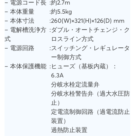
– 電源コード長
:
約2.7m
– 本体重量
:
約5.5kg
– 本体寸法
:
260(W)×321(H)×126(D) mm
– 電解槽洗浄方
:
ダブル・オートチェンジ・ク
式
ロスライン方式
– 電源回路
:
スイッチング・レギュレータ
ー制御方式
– 本体保護機能
:
ヒューズ（基板内蔵）：
6.3A
分岐水栓定流量弁
分岐水栓警告弁（過大水圧防
止）
定電流制御回路（過電流防止
装置）
過熱防止装置